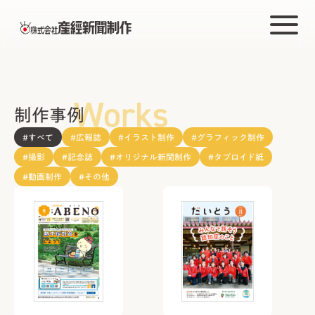
制作事例
#すべて
#広報誌
#イラスト制作
#グラフィック制作
#撮影
#記念誌
#オリジナル新聞制作
#タブロイド紙
#動画制作
#その他