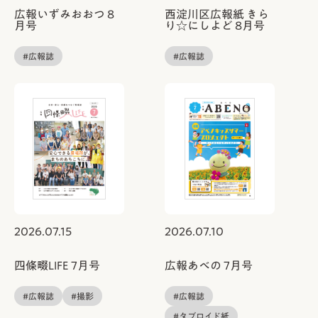
広報いずみおおつ 8
西淀川区広報紙 きら
月号
り☆にしよど 8月号
#広報誌
#広報誌
2026.07.15
2026.07.10
四條畷LIFE 7月号
広報あべの 7月号
#広報誌
#撮影
#広報誌
#タブロイド紙